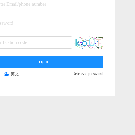
Log in
Retrieve password
英文